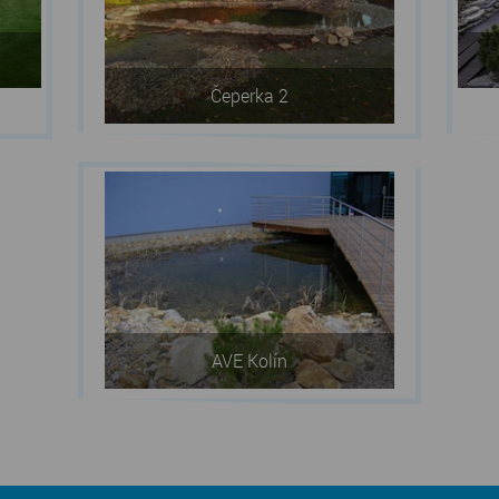
Čeperka 2
AVE Kolín