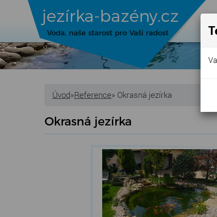
jezírka-bazény.cz
ÚV
T
Voda, naše starost pro Vaši radost
Va
Úvod
»
Reference
» Okrasná jezírka
Okrasná jezírka