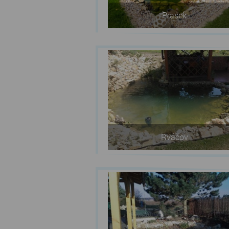
Prasek
Rváčov