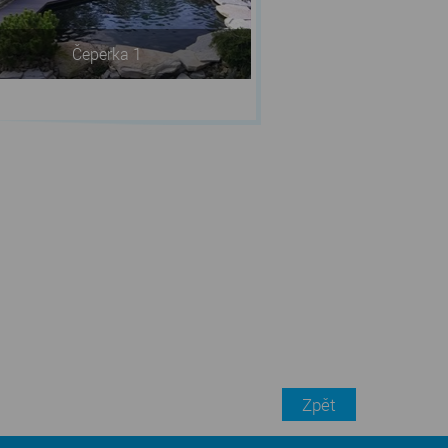
Čeperka 1
Zpět