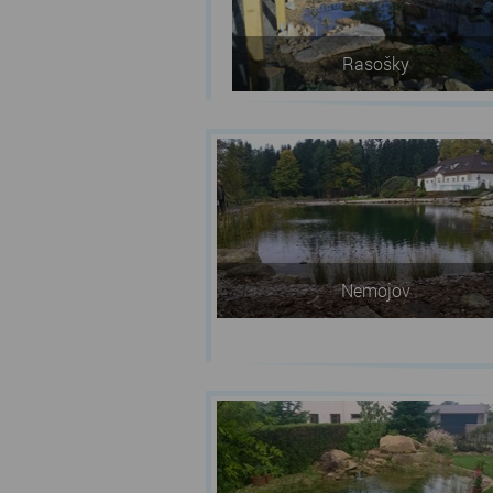
Rasošky
Nemojov