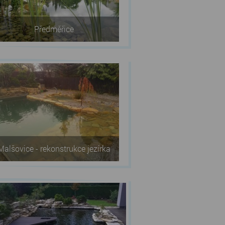
Předměřice
Malšovice - rekonstrukce jezírka