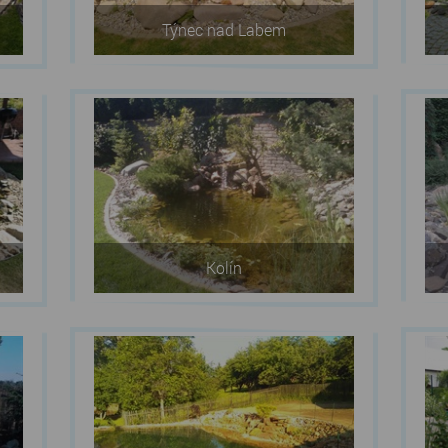
Týnec nad Labem
Kolín