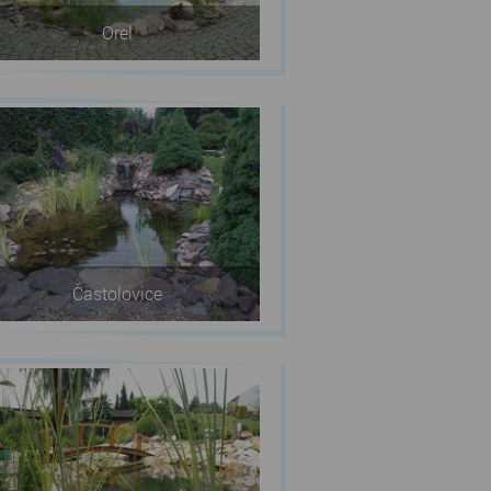
Orel
Častolovice