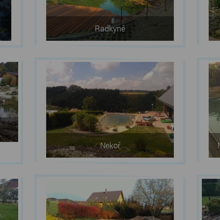
Radkyně
Nekoř