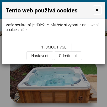
jezírka-bazény.cz
Tento web používá cookies
×
Voda, naše starost pro Vaši radost
Vaše soukromí je důležité. Můžete si vybrat z nastavení
cookies níže.
PŘIJMOUT VŠE
Vířivky a sauny
Nastavení
Odmítnout