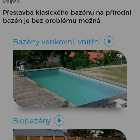
koupeli.
Přestavba klasického bazénu na přírodní
bazén je bez problémů možná.
Bazény venkovní, vnitřní
Biobazény