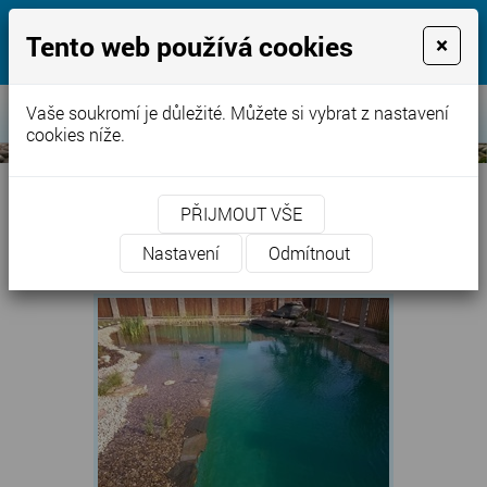
jezírka-bazény.cz
Tento web používá cookies
×
Voda, naše starost pro Vaši radost
Vaše soukromí je důležité. Můžete si vybrat z nastavení
cookies níže.
Biobazény (přírodní bazény) hudba
PŘIJMOUT VŠE
budoucnosti
Nastavení
Odmítnout