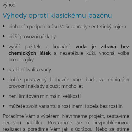
výhod.
Výhody oproti klasickému bazénu
biobazén podpoří krásu Vaší zahrady - estetický dojem
nižší provozní náklady
vyšší požitek z koupání,
voda je zdravá bez
chemických látek
a nezatěžuje kůži, vhodná volba
pro alergiky
stabilní kvalita vody
dobře postavený biobazén Vám bude za minimální
provozní náklady sloužit mnoho let
není limitován minimální velikostí
můžete zvolit variantu s rostlinami i zcela bez rostlin
Poradíme Vám s výběrem. Navrhneme projekt, sestavíme
cenovou nabídku. Postaráme se o bezproblémovou
realizaci a poradíme Vám jak s údržbou. Nebo zajistíme