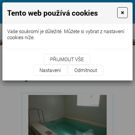
jezírka-bazény.cz
Tento web používá cookies
×
Voda, naše starost pro Vaši radost
Vaše soukromí je důležité. Můžete si vybrat z nastavení
cookies níže.
PŘIJMOUT VŠE
Úvod
»
Reference
» Bazény
Nastavení
Odmítnout
Bazény