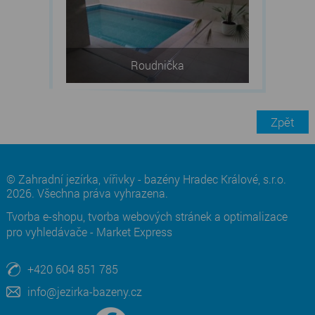
Roudnička
Zpět
© Zahradní jezírka, vířivky - bazény Hradec Králové, s.r.o.
2026. Všechna práva vyhrazena.
Tvorba e-shopu
,
tvorba webových stránek
a
optimalizace
pro vyhledávače
-
Market Express
+420 604 851 785
info@jezirka-bazeny.cz