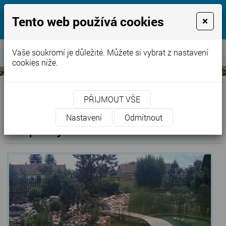
jezírka-bazény.cz
Tento web používá cookies
×
Voda, naše starost pro Vaši radost
Vaše soukromí je důležité. Můžete si vybrat z nastavení
cookies níže.
PŘIJMOUT VŠE
Úvodní stránka
»
Referece-úvod
» Koupací jezero Ratboř
Nastavení
Odmítnout
Koupací jezero Ratboř