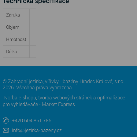
Technická specifikace
Záruka
Objem
Hmotnost
Délka
© Zahradní jezírka, vířivky - bazény Hradec Králové, s.r.o.
2026. Všechna práva vyhrazena.
Tvorba e-shopu
,
tvorba webových stránek
a
optimalizace
pro vyhledávače
-
Market Express
+420 604 851 785
info@jezirka-bazeny.cz