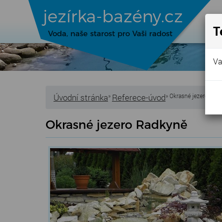
jezírka-bazény.cz
ÚV
T
Voda, naše starost pro Vaši radost
Va
Úvodní stránka
»
Referece-úvod
» Okrasné jezero Rad
Okrasné jezero Radkyně