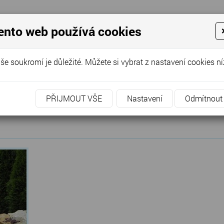
OD
JEZÍRKA
BAZÉNY
DALŠÍ SLUŽBY
POPTÁVK
ento web používá cookies
še soukromí je důležité. Můžete si vybrat z nastavení cookies ní
kyně
PŘIJMOUT VŠE
Nastavení
Odmítnout